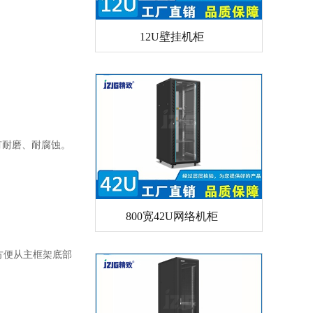
12U壁挂机柜
有耐磨、耐腐蚀。
800宽42U网络机柜
方便从主框架底部