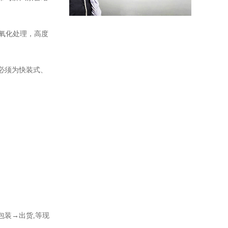
氧化处理，高度
必须为快装式、
黑色22U网络机柜
包装→出货,等现
42U服务器机柜