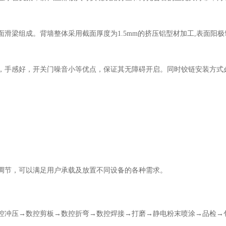
面滑梁组成。背墙整体采用截面厚度为
1.5
mm
的挤压铝型材加工
,
表面阳极
，手感好，开关门噪音小等优点，保证其无障碍开启。同时铰链安装方式
调节，可以满足用户承载及放置不同设备
的
各种需求
。
控冲压→数控剪板→数控折弯→数控焊接→打磨→静电粉末喷涂→品检→