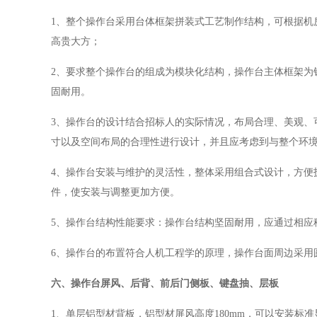
1
、
整个操作台采用台体框架拼装式工艺制作结构，可根据机
高贵大方；
2、要求整个操作台的组成为模块化结构，操作台主体框架为
固耐用。
3
、
操作台的设计结合
招标人
的实际情况，布局合理、美观、
寸以及空间布局的合理性进行设计，并且应考虑到与整个环
4
、
操作台
安装与维护的灵活性，整体采用组合式设计，方便
件，使安装与调整更加方便。
5
、
操作台结构性能要求：操作台结构坚固耐用，应通过相应
6
、
操作台的布置符合人机工程学的原理，操作台面周边采用
六、操作台屏风、后背、前后门侧板、键盘抽、层板
1
、单层铝型材背板，
铝型材屏风高度
180mm，可以安装标