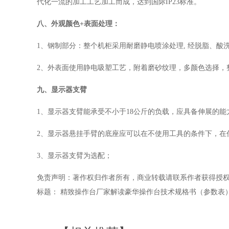
代化一流的加工工艺加工而成，
达到国际
IP23标准。
八、
外观
颜色
+
表面处理：
1、钢制部分：整个机柜采用耐磨静电喷涂处理
,
经脱脂、酸
2
、
外表面使用静电吸塑工艺，附着磨砂纹理，多颜色选择，
九、
显示器支臂
1
、
显示器支臂能承受不小于
18
公斤的负载，应具备伸展的能
2
、
显示器悬挂手臂的底座应可以在不使用工具的条件下，在
3
、
显示器支臂为选配；
免责声明：著作权归作者所有，商业转载请联系作者获得授
标题： 精致操作台厂家解读豪华操作台技术规格书（参数表