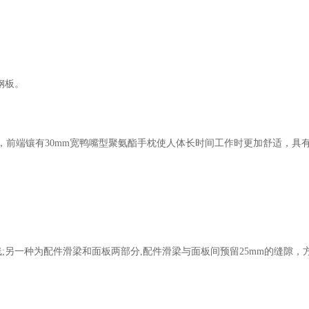
钢板。
，前端镶有
30mm
宽鸭嘴型聚氨酯手枕使人体长时间工作时更加舒适，具
线
;
另一种为配件滑梁和面板两部分
,
配件滑梁与面板间预留
25mm
的缝隙，