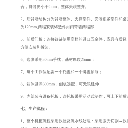
合，拼缝要小于2
mm
，整体美观整齐。
2
、
后背墙结构分为背墙整体、支撑部件、安装锁紧部件和桌
为
120mm,
两端安装铸造件封闭背墙两端部；
5
、
前后门板：连接铰链使用高档的进口五金件，应具有质轻
方便安装和拆卸。
6
、
边缘采用
30mm手枕，基材厚度25mm
；
7、每个工作位配备一个托盘和一个键盘抽屉；
8、
箱体进深
600mm
，侧板选配，可无限延伸
9、内部装有设备托板，该托板采用活动式制作，可上下前后
七、生产
流程：
1、整个机柜流程采用数控及流水线处理：采用激光切割→数