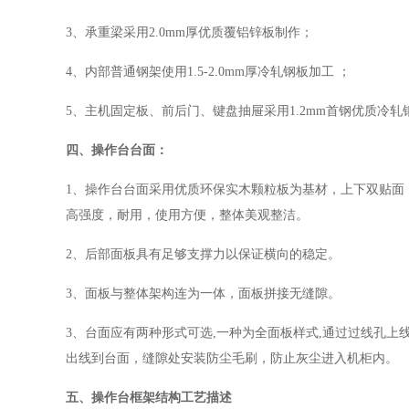
3
、承重梁采用
2.0mm
厚优质覆铝锌板制作；
4
、
内部普通钢架使用
1.5
-2.0
mm
厚冷轧钢板加工
；
5
、主机固定板、前后门、键盘抽屉采用
1.2mm
首钢优质冷轧
四、操作台台面：
1
、操作台台面采用优质环保实木颗粒板为基材，上下双贴面
高强度，耐用，使用方便，整体美观整洁。
2
、
后部面板具有足够支撑力以保证横向的稳定。
3
、
面板与整体架构连为一体，面板拼接无缝隙。
3
、
台面应有两种形式可选
,
一种为全面板样式
,
通过过线孔上
出线到台面，缝隙处安装防尘毛刷，防止灰尘进入机柜内。
五、操作台
框架结构工艺描述