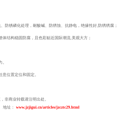
洗、防锈磷化处理，耐酸碱、防绣蚀、抗静电，绝缘性好
,防绣绣腐；
整体结构稳固防腐，
且色彩贴近国际潮流
,美观大方；
力。
任意位置定位和固定。
权，非商业转载请注明出处。
） 地址：
www.jzjigui.cn/articles/jzcztc29.html