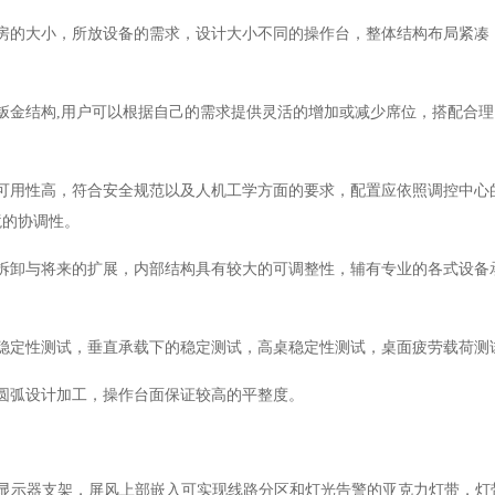
房的大小，所放设备的需求，设计大小不同的操作台，整体结构布局紧凑
钣金结构
,
用户可以根据自己的需求提供灵活的增加或减少席位，搭配合理
可用性高，符合安全规范
以及人机工学方面的要求，配置应依照调控中心
境的协调性。
拆卸与将来的扩展，内部结构具有较大的可调整性，辅有专业的各式设备
稳定性测试，垂直承载下的稳定测试，高桌稳定性测试，桌面疲劳载荷测
圆弧设计加工，操作台面保证较高的平整度。
准显示器支架
，屏风上部嵌入可实现线路分区和灯光告警的亚克力灯带，灯