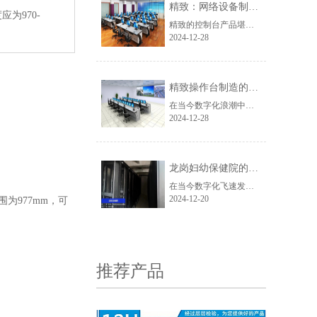
精致：网络设备制造领域的璀璨之星
为970-
精致的控制台产品堪称一绝，它基于安全与实用的理念，巧妙融入现代科技元素和人体工程学原理，打造出集舒适、美观与强大功能于一体的优质产品。其环保高性能的选材，使其在航空、通讯、交通等众多关键领域的指挥中心得以广泛应用，并且凭借独特的设计优势成功获得国家专利，推出的一系列原创操作台款式满足了客户的个性化需求。
2024-12-28
精致操作台制造的卓越典范
在当今数字化浪潮中，网络设备的质量与性能至关重要。深圳市精致网络设备有限公司作为行业翘楚，凭借其精湛工艺和创新精神脱颖而出。
2024-12-28
6U挂墙式机柜
龙岗妇幼保健院的 “制冷卫士”：精致冷通道
在当今数字化飞速发展的时代，网络设备的存储与管理至关重要，而一款优质的网络机柜则成为众多企业与机构的核心需求。此次出货的7035白色款网络机柜，以其独特的魅力与卓越的性能脱颖而出。
2024-12-20
围为
977mm
，可
推荐产品