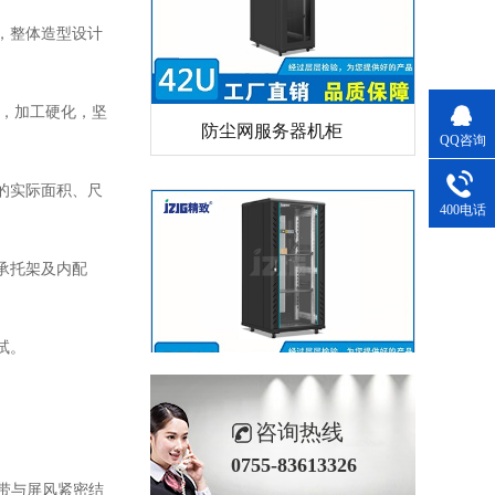
，整体造型设计
防尘网服务器机柜
，加工硬化，坚
QQ咨询
的实际面积、尺
400电话
承托架及内配
试。
黑色27U网络机柜
咨询热线
0755-83613326
带与屏风紧密结