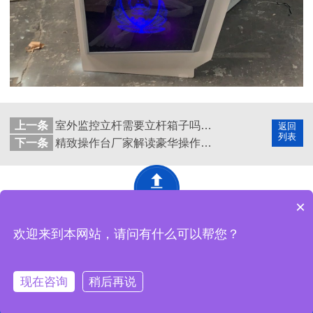
上一条
室外监控立杆需要立杆箱子吗？需要多大的？
返回
列表
下一条
精致操作台厂家解读豪华操作台技术规格书（参数表）
×
深圳市精致网络设备有限公司 版权所有
网站地图
欢迎来到本网站，请问有什么可以帮您？
工厂地址：东莞市黄江镇马庙街18号黄金工业城4栋精致工业园
现在咨询
稍后再说
电话咨询
产品中心
定制实力
联系精致