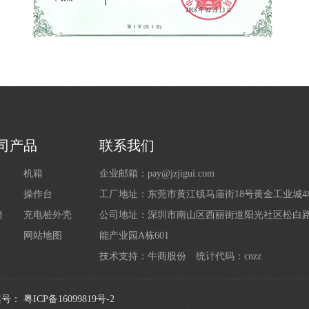
司产品
联系我们
机箱
企业邮箱：pay@jzjigui.com
操作台
工厂地址：东莞市黄江镇马庙街18号黄金工业城
墙
充电桩外壳
公司地址：深圳市南山区西丽街道阳光社区松白路1
网站地图
能产业园A栋601
技术支持：
牛商股份
统计代码：cnzz
案号：
粤ICP备16099819号-2