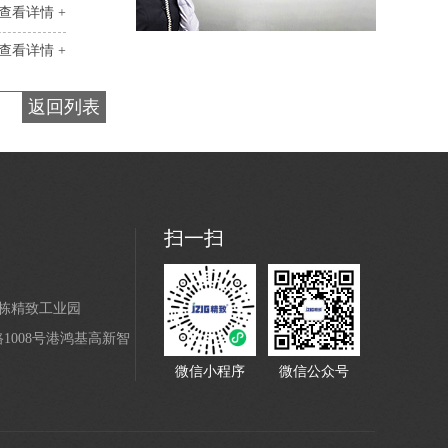
查看详情 +
查看详情 +
返回列表
黑色22U网络机柜
扫一扫
4栋精致工业园
008号港鸿基高新智
微信小程序
微信公众号
现在有优惠活动么？