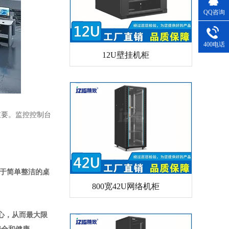
QQ咨询
400电话
12U壁挂机柜
重要。监控控制台
于简单整洁的桌
800宽42U网络机柜
心，从而最大限