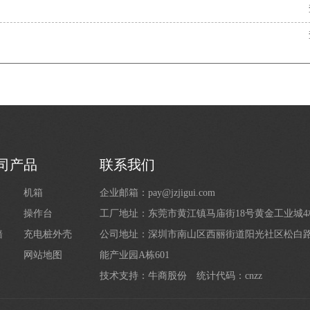
司产品
联系我们
机箱
企业邮箱：pay@jzjigui.com
操作台
工厂地址：东莞市黄江镇马庙街18号黄金工业城
墙
充电桩外壳
公司地址：深圳市南山区西丽街道阳光社区松白路1
网站地图
能产业园A栋601
技术支持：
牛商股份
统计代码：cnzz