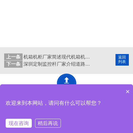
上一条
机箱机柜厂家简述现代机箱机柜结构设计的要求
返回
列表
下一条
深圳定制监控杆厂家介绍道路监控立杆使用需要注意哪些事项
×
深圳市精致网络设备有限公司 版权所有
网站地图
欢迎来到本网站，请问有什么可以帮您？
工厂地址：东莞市黄江镇马庙街18号黄金工业城4栋精致工业园
现在咨询
稍后再说