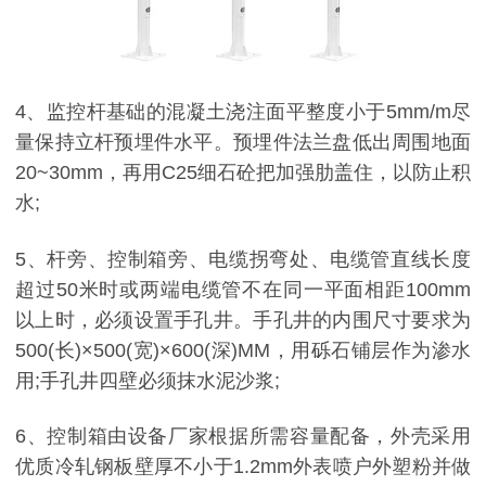
4、监控杆基础的混凝土浇注面平整度小于5mm/m尽
量保持立杆预埋件水平。预埋件法兰盘低出周围地面
20~30mm，再用C25细石砼把加强肋盖住，以防止积
水;
5、杆旁、控制箱旁、电缆拐弯处、电缆管直线长度
超过50米时或两端电缆管不在同一平面相距100mm
以上时，必须设置手孔井。手孔井的内围尺寸要求为
500(长)×500(宽)×600(深)MM，用砾石铺层作为渗水
用;手孔井四壁必须抹水泥沙浆;
6、控制箱由设备厂家根据所需容量配备，外壳采用
优质冷轧钢板壁厚不小于1.2mm外表喷户外塑粉并做