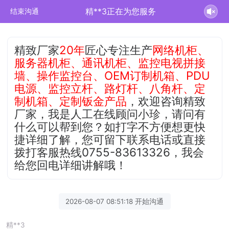
精**3正在为您服务
结束沟通
精致厂家
20年
匠心专注生产
网络机柜、
服务器机柜、通讯机柜、监控电视拼接
墙、操作监控台、OEM订制机箱、PDU
电源、监控立杆、路灯杆、八角杆、定
制机箱、定制钣金产品
，欢迎咨询精致
厂家，我是人工在线顾问小珍，请问有
什么可以帮到您？如打字不方便想更快
捷详细了解，您可留下联系电话或直接
拨打客服热线0755-83613326，我会
给您回电详细讲解哦！
2026-08-07 08:51:18 开始沟通
精**3