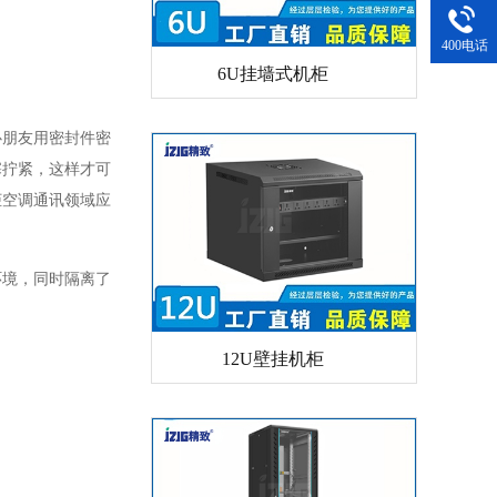
400电话
6U挂墙式机柜
心朋友用密封件密
塞拧紧，这样才可
柜空调通讯领域应
环境，同时隔离了
12U壁挂机柜