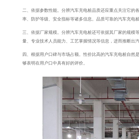
二、依据参数性能。分辨汽车充电桩品质还应重点关注它的
率、防护等级、安全指标等诸多信息。品质可靠的汽车充电
三、依据厂家规模。分辨汽车充电桩还可依据其厂家的规模
量、专业技术人员能力、工艺掌握情况等信息，进而推断出
四、根据用户口碑与市场占额。性价比高的汽车充电桩自然
够表明在用户口中具有好的评价。