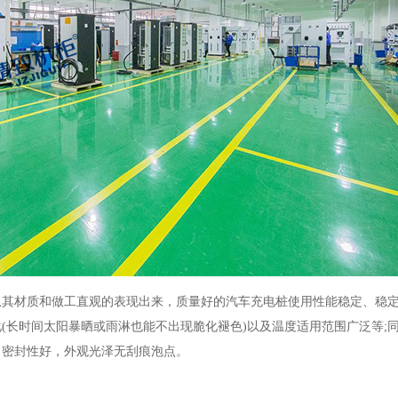
从其材质和做工直观的表现出来，质量好的汽车充电桩使用性能稳定、稳
(长时间太阳暴晒或雨淋也能不出现脆化褪色)以及温度适用范围广泛等;
，密封性好，外观光泽无刮痕泡点。