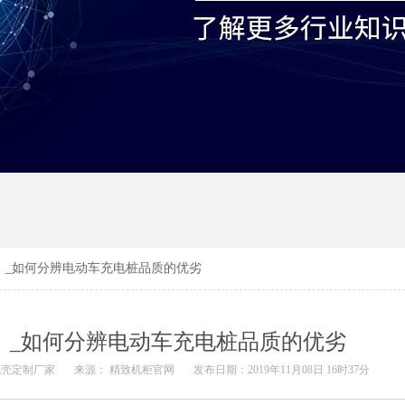
】_如何分辨电动车充电桩品质的优劣
】_如何分辨电动车充电桩品质的优劣
机壳定制厂家
来源： 精致机柜官网
发布日期：2019年11月08日 16时37分