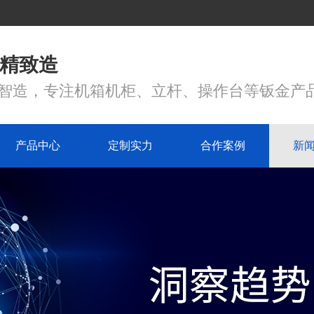
 精致造
心智造，专注机箱机柜、立杆、操作台等钣金产
产品中心
定制实力
合作案例
新