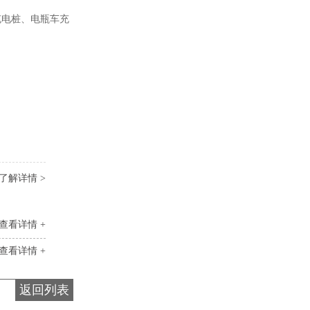
充电桩、电瓶车充
黑色42U网络机柜
了解详情 >
查看详情 +
查看详情 +
返回列表
智能控制箱