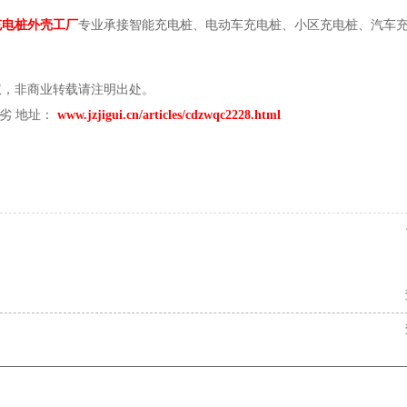
充电桩外壳工厂
专业承接智能充电桩、电动车充电桩、小区充电桩、汽车
权，非商业转载请注明出处。
劣 地址：
www.jzjigui.cn/articles/cdzwqc2228.html