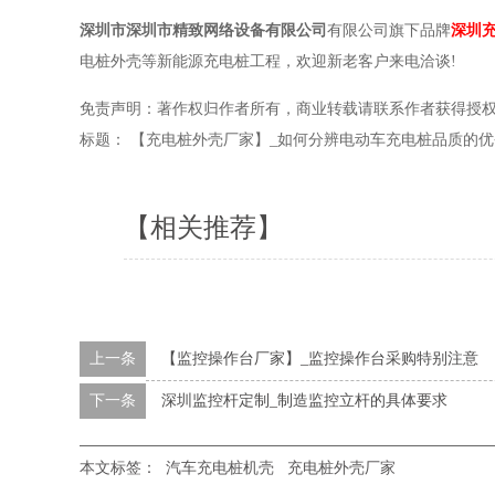
深圳市深圳市精致网络设备有限公司
有限公司旗下品牌
深圳
电桩外壳等新能源充电桩工程，欢迎新老客户来电洽谈!
免责声明：著作权归作者所有，商业转载请联系作者获得授
标题： 【充电桩外壳厂家】_如何分辨电动车充电桩品质的优
【相关推荐】
上一条
【监控操作台厂家】_监控操作台采购特别注意
下一条
深圳监控杆定制_制造监控立杆的具体要求
本文标签：
汽车充电桩机壳
充电桩外壳厂家