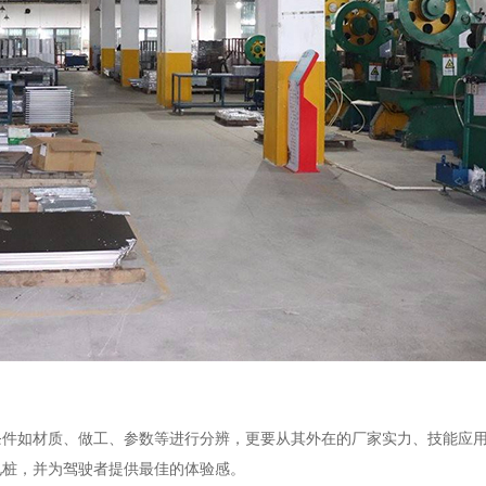
条件如材质、做工、参数等进行分辨，更要从其外在的厂家实力、技能应
电桩，并为驾驶者提供最佳的体验感。