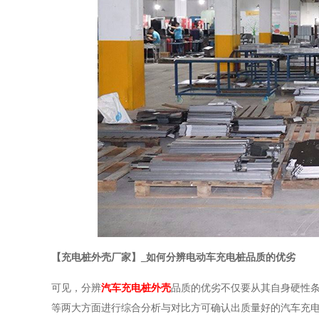
【充电桩外壳厂家】_如何分辨电动车充电桩品质的优劣
可见，分辨
汽车充电桩外壳
品质的优劣不仅要从其自身硬性
等两大方面进行综合分析与对比方可确认出质量好的汽车充